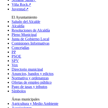
Viña Rock↗
Juventud↗
El Ayuntamiento
Saludo del Alcalde
Alcaldía
Resoluciones de Alcaldía
Pleno Municipal
Junta de Gobierno Local
Comisiones Informativas
Concejalías
PP
PSOE
SPV
Vox
Directorio municipal
Anuncios, bandos y edictos
Normativa y ordenanzas
Ofertas de empleo público
Pago de tasas y tributos
Símbolos
Áreas municipales
Agricultura y Medio Ambiente
Asociaciones