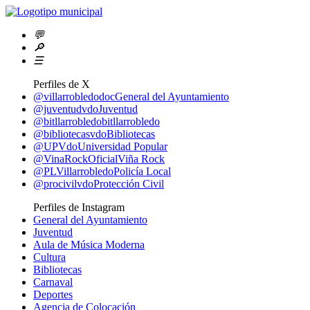
💬
🔎
☰
Perfiles de X
@villarrobledodoc
General del Ayuntamiento
@juventudvdo
Juventud
@bitllarrobledo
bitllarrobledo
@bibliotecasvdo
Bibliotecas
@UPVdo
Universidad Popular
@VinaRockOficial
Viña Rock
@PLVillarrobledo
Policía Local
@procivilvdo
Protección Civil
Perfiles de Instagram
General del Ayuntamiento
Juventud
Aula de Música Moderna
Cultura
Bibliotecas
Carnaval
Deportes
Agencia de Colocación