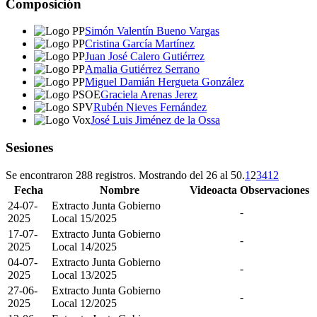
Composición
Simón Valentín Bueno Vargas
Cristina García Martínez
Juan José Calero Gutiérrez
Amalia Gutiérrez Serrano
Miguel Damián Hergueta González
Graciela Arenas Jerez
Rubén Nieves Fernández
José Luis Jiménez de la Ossa
Sesiones
Se encontraron 288 registros. Mostrando del 26 al 50.
1
2
3
4
12
Fecha
Nombre
Videoacta
Observaciones
24-07-
Extracto Junta Gobierno
-
2025
Local 15/2025
17-07-
Extracto Junta Gobierno
-
2025
Local 14/2025
04-07-
Extracto Junta Gobierno
-
2025
Local 13/2025
27-06-
Extracto Junta Gobierno
-
2025
Local 12/2025