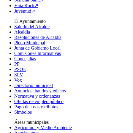
Viña Rock↗
Juventud↗
El Ayuntamiento
Saludo del Alcalde
Alcaldía
Resoluciones de Alcaldía
Pleno Municipal
Junta de Gobierno Local
Comisiones Informativas
Concejalías
PP
PSOE
SPV
Vox
Directorio municipal
Anuncios, bandos y edictos
Normativa y ordenanzas
Ofertas de empleo público
Pago de tasas y tributos
Símbolos
Áreas municipales
Agricultura y Medio Ambiente
Asociaciones