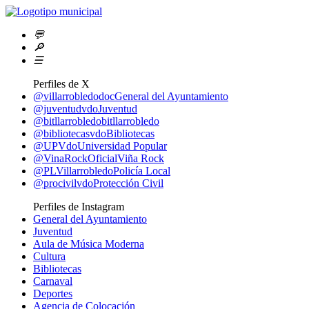
💬
🔎
☰
Perfiles de X
@villarrobledodoc
General del Ayuntamiento
@juventudvdo
Juventud
@bitllarrobledo
bitllarrobledo
@bibliotecasvdo
Bibliotecas
@UPVdo
Universidad Popular
@VinaRockOficial
Viña Rock
@PLVillarrobledo
Policía Local
@procivilvdo
Protección Civil
Perfiles de Instagram
General del Ayuntamiento
Juventud
Aula de Música Moderna
Cultura
Bibliotecas
Carnaval
Deportes
Agencia de Colocación