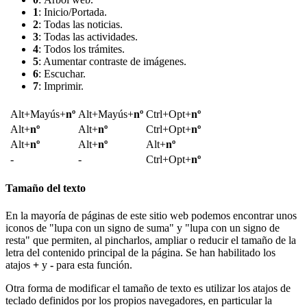
1
: Inicio/Portada.
2
: Todas las noticias.
3
: Todas las actividades.
4
: Todos los trámites.
5
: Aumentar contraste de imágenes.
6
: Escuchar.
7
: Imprimir.
Alt
+
Mayús
+
nº
Alt
+
Mayús
+
nº
Ctrl
+
Opt
+
nº
Alt
+
nº
Alt
+
nº
Ctrl
+
Opt
+
nº
Alt
+
nº
Alt
+
nº
Alt
+
nº
-
-
Ctrl
+
Opt
+
nº
Tamaño del texto
En la mayoría de páginas de este sitio web podemos encontrar unos
iconos de "lupa con un signo de suma"
y "lupa con un signo de
resta"
que permiten, al pincharlos, ampliar o reducir el tamaño de la
letra del contenido principal de la página. Se han habilitado los
atajos
+
y
-
para esta función.
Otra forma de modificar el tamaño de texto es utilizar los atajos de
teclado definidos por los propios navegadores, en particular la